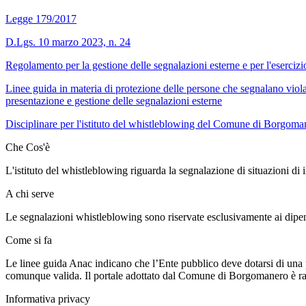
Legge 179/2017
D.Lgs. 10 marzo 2023, n. 24
Regolamento per la gestione delle segnalazioni esterne e per l'eserci
Linee guida in materia di protezione delle persone che segnalano viola
presentazione e gestione delle segnalazioni esterne
Disciplinare per l'istituto del whistleblowing del Comune di Borgom
Che Cos'è
L'istituto del whistleblowing riguarda la segnalazione di situazioni di ill
A chi serve
Le segnalazioni whistleblowing sono riservate esclusivamente ai dipend
Come si fa
Le linee guida Anac indicano che l’Ente pubblico deve dotarsi di una pi
comunque valida. Il portale adottato dal Comune di Borgomanero è rag
Informativa privacy