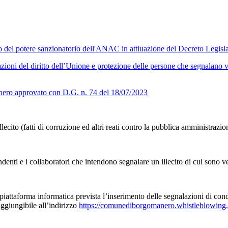
zio del potere sanzionatorio dell'ANAC in attiuazione del Decreto Legis
zioni del diritto dell’Unione e protezione delle persone che segnalano v
anero approvato con D.G. n. 74 del 18/07/2023
ecito (fatti di corruzione ed altri reati contro la pubblica amministrazione
enti e i collaboratori che intendono segnalare un illecito di cui sono v
attaforma informatica prevista l’inserimento delle segnalazioni di condot
giungibile all’indirizzo
https://comunediborgomanero.whistleblowing.