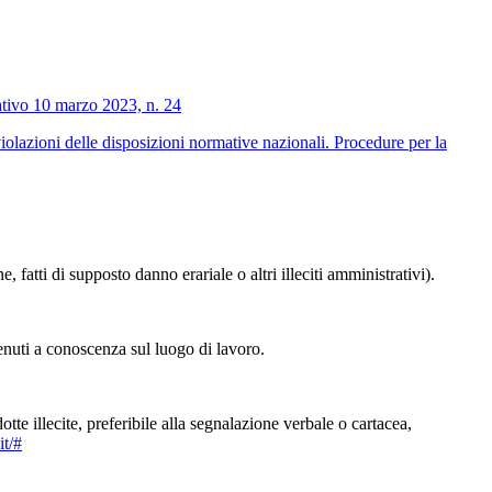
lativo 10 marzo 2023, n. 24
iolazioni delle disposizioni normative nazionali. Procedure per la
, fatti di supposto danno erariale o altri illeciti amministrativi).
enuti a conoscenza sul luogo di lavoro.
te illecite, preferibile alla segnalazione verbale o cartacea,
it/#