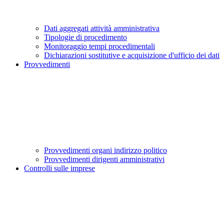
Dati aggregati attività amministrativa
Tipologie di procedimento
Monitoraggio tempi procedimentali
Dichiarazioni sostitutive e acquisizione d'ufficio dei dati
Provvedimenti
Provvedimenti organi indirizzo politico
Provvedimenti dirigenti amministrativi
Controlli sulle imprese