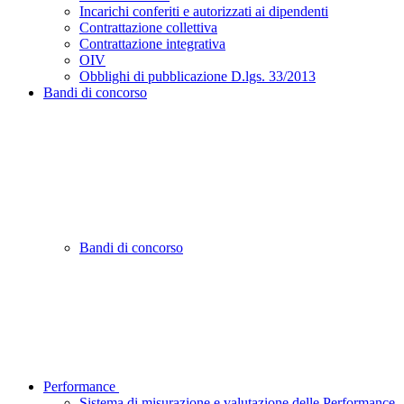
Incarichi conferiti e autorizzati ai dipendenti
Contrattazione collettiva
Contrattazione integrativa
OIV
Obblighi di pubblicazione D.lgs. 33/2013
Bandi di concorso
Bandi di concorso
Performance
Sistema di misurazione e valutazione delle Performance