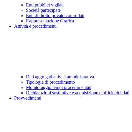
Enti pubblici vigilati
Società partecipate
Enti di diritto privato controllati
Rappresentazione Grafica
Attività e procedimenti
Dati aggregati attività amministrativa
Tipologie di procedimento
Monitoraggio tempi procedimentali
Dichiarazioni sostitutive e acquisizione d'ufficio dei dati
Provvedimenti