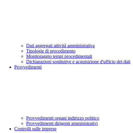
Dati aggregati attività amministrativa
Tipologie di procedimento
Monitoraggio tempi procedimentali
Dichiarazioni sostitutive e acquisizione d'ufficio dei dati
Provvedimenti
Provvedimenti organi indirizzo politico
Provvedimenti dirigenti amministrativi
Controlli sulle imprese