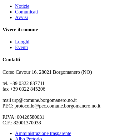
Notizie
Comunicati
Avvisi
Vivere il comune
Luoghi
Eventi
Contatti
Corso Cavour 16, 28021 Borgomanero (NO)
tel. +39 0322 837711
fax +39 0322 845206
mail urp@comune.borgomanero.no.it
PEC: protocollo@pec.comune.borgomanero.no.it
P.IVA: 00426580031
C.F.: 82001370038
Amministrazione trasparente
Albo Pretorio