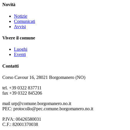
Novità
Notizie
Comunicati
Avvisi
Vivere il comune
Luoghi
Eventi
Contatti
Corso Cavour 16, 28021 Borgomanero (NO)
tel. +39 0322 837711
fax +39 0322 845206
mail urp@comune.borgomanero.no.it
PEC: protocollo@pec.comune.borgomanero.no.it
P.IVA: 00426580031
C.F.: 82001370038